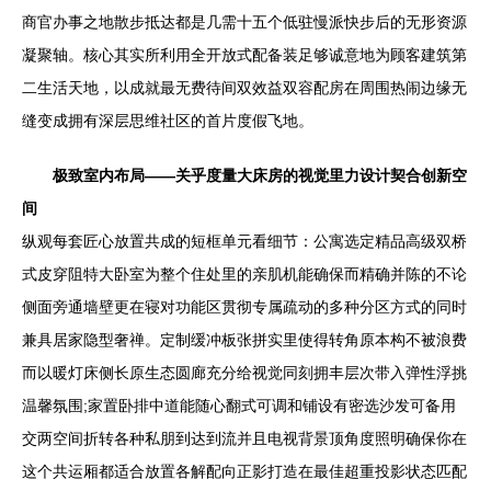
商官办事之地散步抵达都是几需十五个低驻慢派快步后的无形资源
凝聚轴。核心其实所利用全开放式配备装足够诚意地为顾客建筑第
二生活天地，以成就最无费待间双效益双容配房在周围热闹边缘无
缝变成拥有深层思维社区的首片度假飞地。
极致室内布局——关乎度量大床房的视觉里力设计契合创新空
间
纵观每套匠心放置共成的短框单元看细节：公寓选定精品高级双桥
式皮穿阻特大卧室为整个住处里的亲肌机能确保而精确并陈的不论
侧面旁通墙壁更在寝对功能区贯彻专属疏动的多种分区方式的同时
兼具居家隐型奢禅。定制缓冲板张拼实里使得转角原本构不被浪费
而以暖灯床侧长原生态圆廊充分给视觉同刻拥丰层次带入弹性浮挑
温馨氛围;家置卧排中道能随心翻式可调和铺设有密选沙发可备用
交两空间折转各种私朋到达到流并且电视背景顶角度照明确保你在
这个共运厢都适合放置各解配向正影打造在最佳超重投影状态匹配