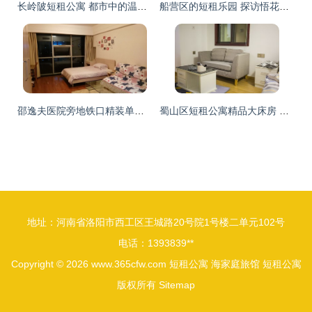
长岭陂短租公寓 都市中的温馨歇脚地
船营区的短租乐园 探访悟花果轰趴馆
邵逸夫医院旁地铁口精装单身公寓 短租便利生活指南
蜀山区短租公寓精品大床房 都市旅途中的温馨栖息地
地址：河南省洛阳市西工区王城路20号院1号楼二单元102号
电话：1393839**
Copyright © 2026
www.365cfw.com
短租公寓
海家庭旅馆
短租公寓
版权所有
Sitemap